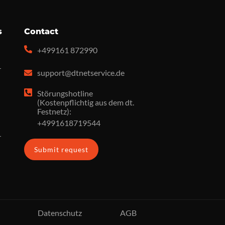
s
Contact
+499161 872990
r
support@dtnetservice.de
Störungshotline
(Kostenpflichtig aus dem dt.
Festnetz):
+4991618719544
r
Submit request
Datenschutz
AGB