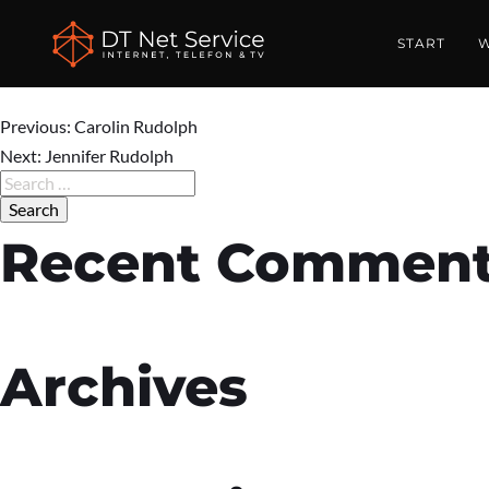
Susanne Fi
START
W
Previous:
Carolin Rudolph
Post
Next:
Jennifer Rudolph
Search
for:
navigation
Recent Commen
Archives