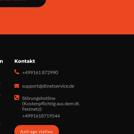
en
Kontakt
+499161 872990
r
support@dtnetservice.de
r
Störungshotline
(Kostenpflichtig aus dem dt.
Festnetz):
+4991618719544
r
Anfrage stellen