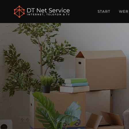
START
WER 