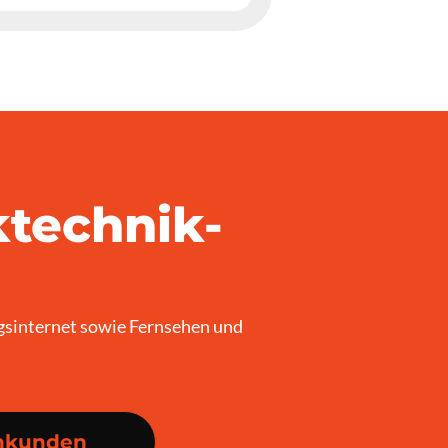
ktechnik-
gsinternet sowie Fernsehen und
nkunden