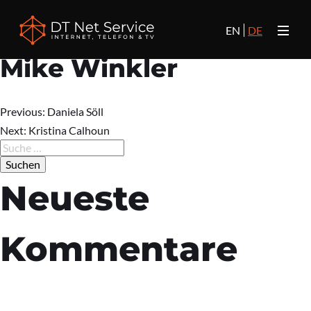
EN
DE
Mike Winkler
Previous:
Daniela Söll
Beitrags-
Next:
Kristina Calhoun
Suche
nach:
Navigation
Neueste
Kommentare