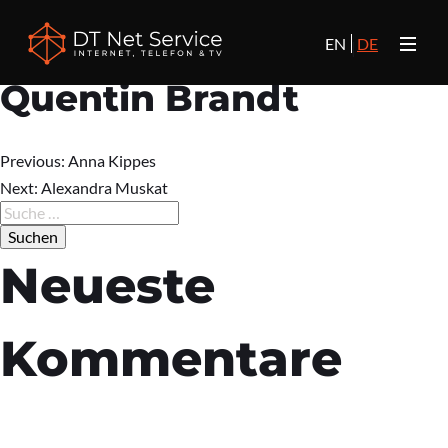
EN
DE
Quentin Brandt
Previous:
Anna Kippes
Beitrags-
Next:
Alexandra Muskat
Suche
nach:
Navigation
Neueste
Kommentare