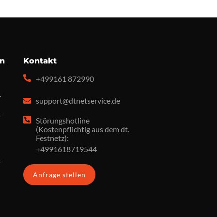
en
Kontakt
+499161 872990
r
support@dtnetservice.de
r
Störungshotline
(Kostenpflichtig aus dem dt.
Festnetz):
+4991618719544
r
Anfrage stellen