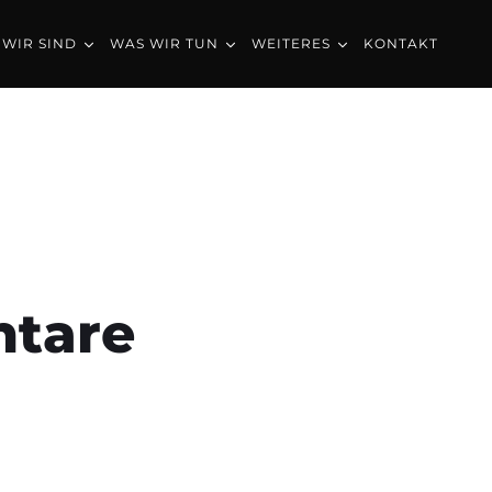
00 Standard
WIR SIND
WAS WIR TUN
WEITERES
KONTAKT
tare