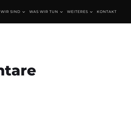
im
WIR SIND
WAS WIR TUN
WEITERES
KONTAKT
tare