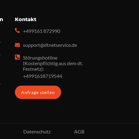
en
Kontakt
+499161 872990
r
support@dtnetservice.de
r
Störungshotline
(Kostenpflichtig aus dem dt.
Festnetz):
+4991618719544
r
Anfrage stellen
Datenschutz
AGB