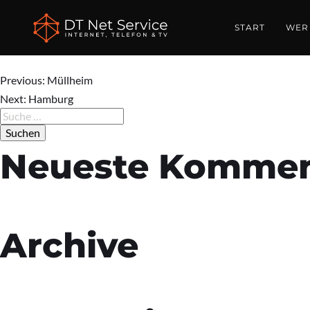
Germershe
START
WER 
Previous:
Müllheim
Beitrags-
Next:
Hamburg
Suche
nach:
Navigation
Neueste Kommen
Archive